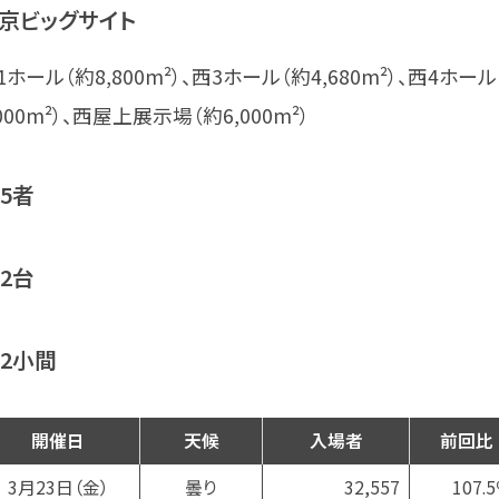
京ビッグサイト
1ホール（約8,800m²）、西3ホール（約4,680m²）、西4ホール
,000m²）、西屋上展示場（約6,000m²）
35者
62台
82小間
開催日
天候
入場者
前回比
3月23日
（金）
曇り
32,557
107.