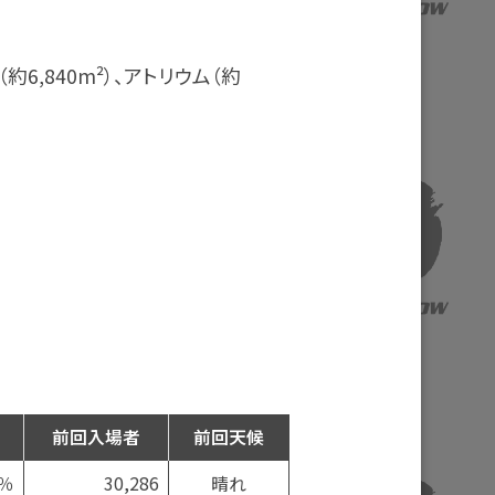
（約6,840m²）、アトリウム（約
前回
入場者
前回
天候
5％
30,286
晴れ