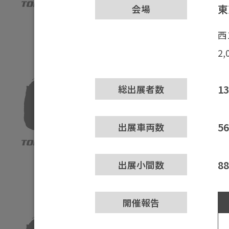
東
会場
西
2
1
総出展者数
5
出展車両数
8
出展小間数
開催報告