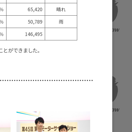
4％
65,420
晴れ
4％
50,789
雨
2％
146,495
ことができました。