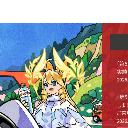
「第
実績
2026
「第
しま
ご来
2026